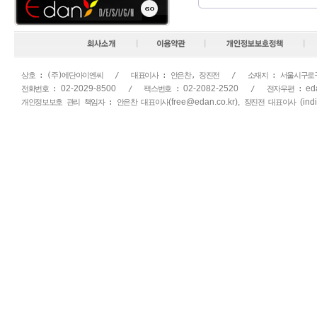
상호 : (주)에단아이엔씨   /   대표이사 : 안은찬, 장진전   /   소재지 : 서울시구로
02-2029-8500
02-2082-2520
ed
전화번호 : 
   /   팩스번호 : 
   /   전자우편 : 
(free@edan.co.kr),
(ind
개인정보보호 관리 책임자 : 안은찬 대표이사
 장진전 대표이사 