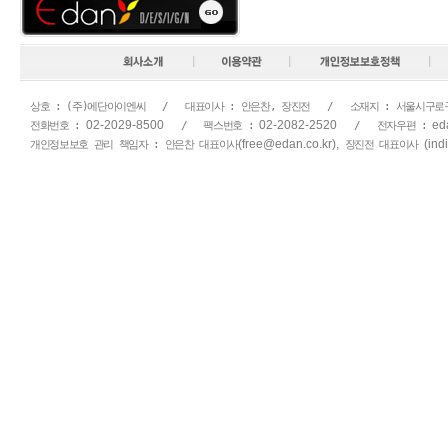
상호 : (주)에단아이엔씨   /   대표이사 : 안은찬, 장진전   /   소재지 : 서울시구로
02-2029-8500
02-2082-2520
ed
전화번호 : 
   /   팩스번호 : 
   /   전자우편 : 
(free@edan.co.kr),
(ind
개인정보보호 관리 책임자 : 안은찬 대표이사
 장진전 대표이사 