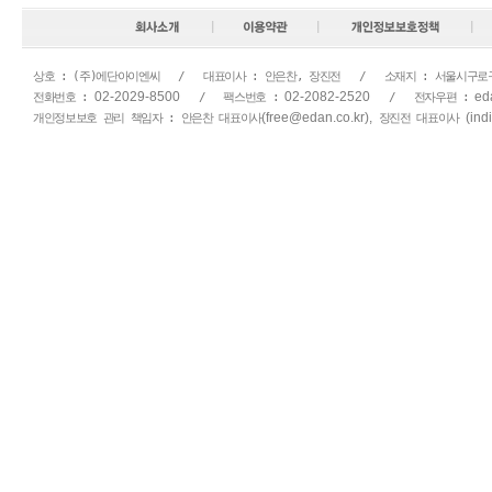
상호 : (주)에단아이엔씨   /   대표이사 : 안은찬, 장진전   /   소재지 : 서울시구로
02-2029-8500
02-2082-2520
ed
전화번호 : 
   /   팩스번호 : 
   /   전자우편 : 
(free@edan.co.kr),
(ind
개인정보보호 관리 책임자 : 안은찬 대표이사
 장진전 대표이사 